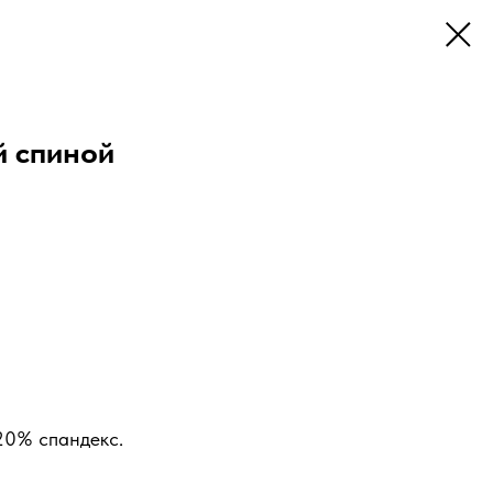
й спиной
20% спандекс.